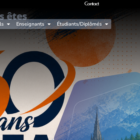
Contact
s êtes
ls
Enseignants
Étudiants/Diplômés