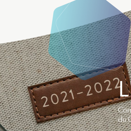
L
Con
du 