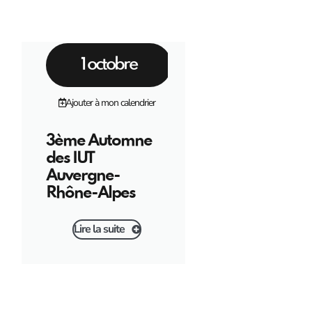
1 octobre
5 novembr
Ajouter à mon calendrier
Ajouter à mon calend
3ème Automne
Soirée Intercl
des IUT
Comment l’IA
Auvergne-
transforme le
Rhône-Alpes
travail et le
management
Lire la suite
Lire la suite