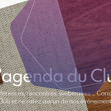
'agenda du Cl
férences, rencontres, webinaires … Cons
Club et ne ratez aucun de nos événement