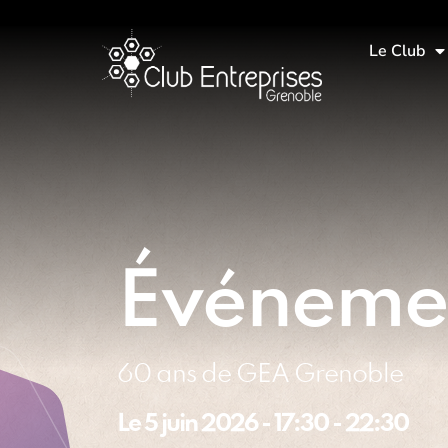
Le Club
Événeme
60 ans de GEA Grenoble
Le
5 juin 2026
-
17:30
-
22:30