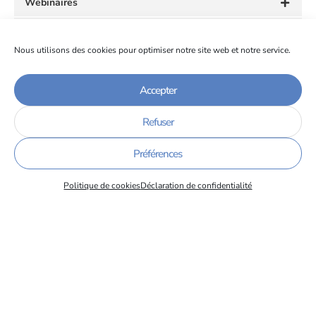
Webinaires
Rencontres et échanges thématiques
Nous utilisons des cookies pour optimiser notre site web et notre service.
Newsletter
Soirée conférence de l'Interclub
Accepter
Refuser
Préférences
Politique de cookies
Déclaration de confidentialité
Diffuser votre
marque employeur
"Regards croisés", les workshops du Club
Capsules vidéo