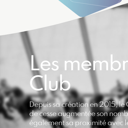
Les membr
Club
Depuis sa création en 2015, le 
de cesse augmentée son nombre
également sa proximité avec l