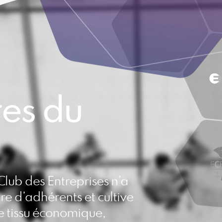
es du
Club des Entreprises n’a
 d’adhérents et cultive
e tissu économique,