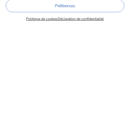
Préférences
Politique de cookies
Déclaration de confidentialité
Événements passés
Année
Type de l'événement
Du
Au