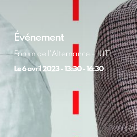
Événement
Forum de l’Alternance – IUT1
Le
6 avril 2023
-
13:30
-
16:30