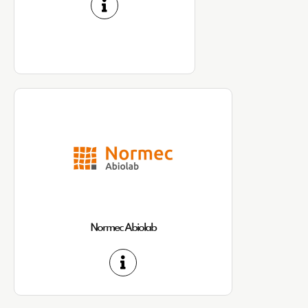
Normec Abiolab