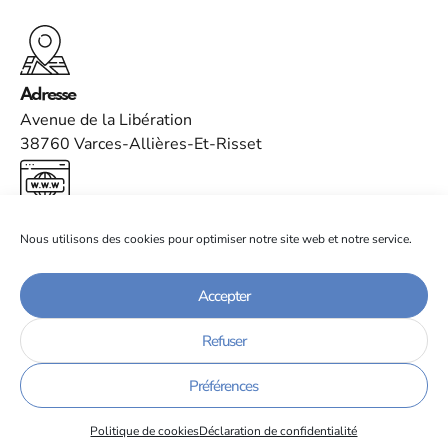
Adresse
Avenue de la Libération
38760 Varces-Allières-Et-Risset
Site internet
Nous utilisons des cookies pour optimiser notre site web et notre service.
https://www.defense.gouv.fr/terre/unites-larmee-
terre/nos-brigades/27e-brigade-dinfanterie-montagne-
Accepter
27e-bim/7e-bataillon-chasseurs-alpins
Refuser
Tous les membres
Préférences
Politique de cookies
Déclaration de confidentialité