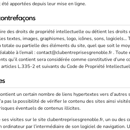
 été apportées depuis leur mise en ligne.
 contrefaçons
aire des droits de propriété intellectuelle ou détient les droit
les textes, images, graphismes, logo, icônes, sons, logiciels… 
n totale ou partielle des éléments du site, quel que soit le moy
préalable à l’email : contact@clubentreprisesgrenoble.fr . Toute
nts qu’il contient sera considérée comme constitutive d’une c
rticles L.335-2 et suivants du Code de Propriété Intellectuel
es
contient un certain nombre de liens hypertextes vers d’autres s
a pas la possibilité de vérifier le contenu des sites ainsi visit
risques éventuels de contenus illicites.
e ses visites sur le site clubentreprisesgrenoble.fr, un ou des 
 ordinateur par l’intermédiaire de son logiciel de navigation.