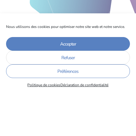
Nous utilisons des cookies pour optimiser notre site web et notre service.
Accepter
Refuser
Préférences
Devenir membre
Politique de cookies
Déclaration de confidentialité
Pourquoi et comment devenir
membre.
En savoir plus