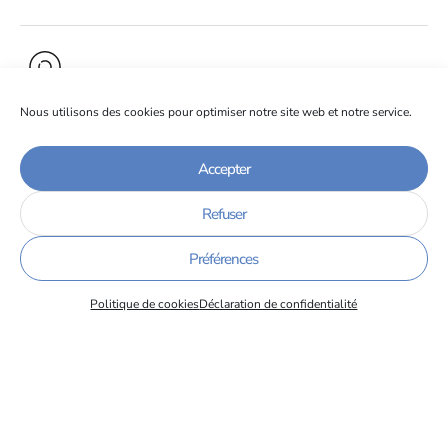
Nous utilisons des cookies pour optimiser notre site web et notre service.
Adresse
FCE Grenoble Alpes
Accepter
Contact : auprès de FCE France
chez CCI France
Refuser
8–10 rue Pierre Brossolette,
CS 90166
Préférences
92309 Levallois-Perret Cedex
Politique de cookies
Déclaration de confidentialité
Site internet
https://www.fcefrance.com/delegation/grenoble-alpes-
38