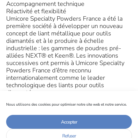
Accompagnement technique
Réactivité et flexibilité
Umicore Specialty Powders France a été la
première société à développer un nouveau
concept de liant métallique pour outils
diamantés et à le produire à échelle
industrielle : les gammes de poudres pré-
alliées NEXT® et Keen®. Les innovations
successives ont permis à Umicore Specialty
Powders France d’être reconnu
internationalement comme le leader
technologique des liants pour outils
diamantés.
Nous utilisons des cookies pour optimiser notre site web et notre service.
Certifié ISO9001, ISO14001 et
OHSAS18001, Umicore Specialty Powders
France fait de la qualité de ses produits, de la
Accepter
sécurité de ses collaborateurs et de la
Refuser
protection de l’environnement des priorités