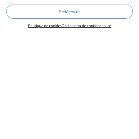
indispensables à une croissance profitable,
Préférences
durable et harmonieuse.
Politique de cookies
Déclaration de confidentialité
Adresse
54 Avenue Rhin et Danube
38100 Grenoble
Site internet
https://www.umicore.fr/fr/nos-sites/grenoble/
Tous les membres