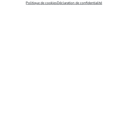
Politique de cookies
Déclaration de confidentialité
Devenir membre
Pourquoi et comment devenir
membre.
En savoir plus