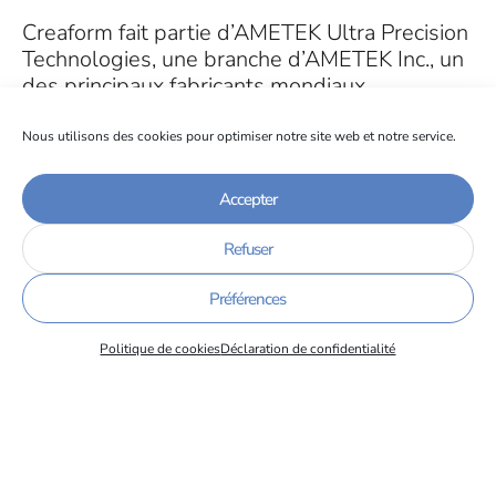
Creaform fait partie d’AMETEK Ultra Precision
Technologies, une branche d’AMETEK Inc., un
des principaux fabricants mondiaux
d’instruments électroniques et d’appareils
électromécaniques.
Nous utilisons des cookies pour optimiser notre site web et notre service.
Accepter
Refuser
Adresse
Préférences
24 Rue Jean Pierre Timbaud
38600 Fontaine
Politique de cookies
Déclaration de confidentialité
Site internet
https://www.ametek.fr/