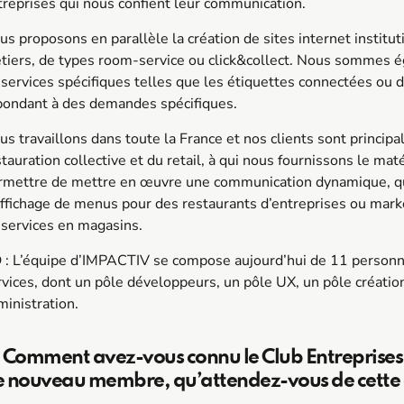
treprises qui nous confient leur communication.
us proposons en parallèle la création de sites internet institut
tiers, de types room-service ou click&collect. Nous sommes ég
 services spécifiques telles que les étiquettes connectées o
pondant à des demandes spécifiques.
us travaillons dans toute la France et nos clients sont princip
tauration collective et du retail, à qui nous fournissons le maté
rmettre de mettre en œuvre une communication dynamique, qu’e
affichage de menus pour des restaurants d’entreprises ou mark
 services en magasins.
D
: L’équipe d’
IMPACTIV
se compose aujourd’hui de 11 personne
rvices, dont un pôle développeurs, un pôle UX, un pôle création
ministration.
 Comment avez-vous connu le Club Entreprises 
 nouveau membre, qu’attendez-vous de cette 