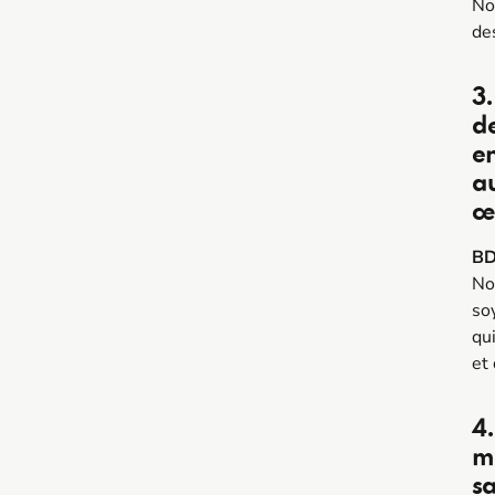
No
de
3.
de
en
au
œ
BD
No
so
qu
et
4.
mo
sa