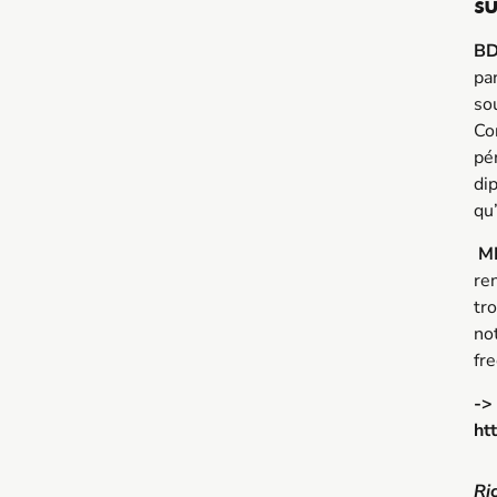
su
BD
par
sou
Co
pé
di
qu
MB
ren
tro
no
fr
->
htt
Ri