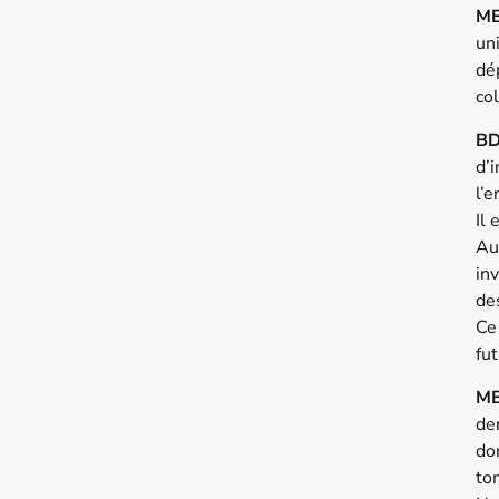
M
un
dé
col
B
d’i
l’e
Il
Au
in
de
Ce
fut
MB
de
don
to