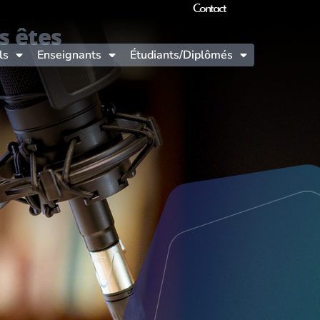
Contact
s êtes
ls
Enseignants
Étudiants/Diplômés