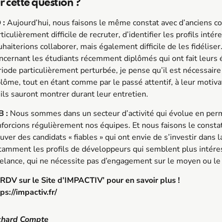
r cette question ?
 :
Aujourd’hui, nous faisons le même constat avec d’anciens co
ticulièrement difficile de recruter, d’identifier les profils int
haiterions collaborer, mais également difficile de les fidéliser
ncernant les étudiants récemment diplômés qui ont fait leurs é
riode particulièrement perturbée, je pense qu’il est nécessaire 
plôme, tout en étant comme par le passé attentif, à leur motivat
’ils sauront montrer durant leur entretien.
 :
Nous sommes dans un secteur d’activité qui évolue en per
forcions régulièrement nos équipes. Et nous faisons le constat q
uver des candidats « fiables » qui ont envie de s’investir dans l
tamment les profils de développeurs qui semblent plus intéres
eelance, qui ne nécessite pas d’engagement sur le moyen ou le
 RDV sur le Site d’IMPACTIV’ pour en savoir plus !
ps://impactiv.fr/
chard Compte