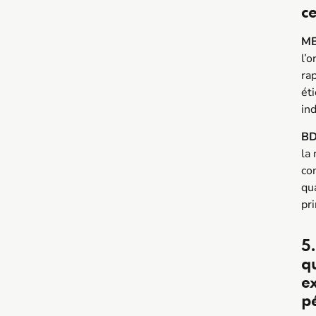
ce
MB
l’
ra
ét
in
BD
la 
co
qua
pr
5.
qu
ex
pé