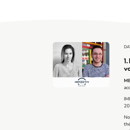
DA
1.
vo
M
ac
IM
20
No
th