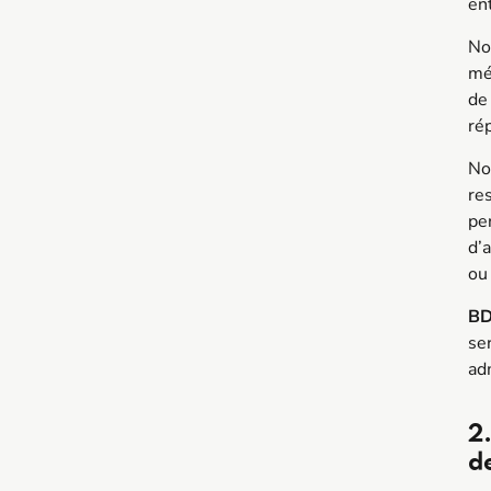
en
No
mé
de
ré
No
res
pe
d’
ou
B
se
ad
2.
de