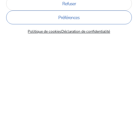
Refuser
Dernières actus
Préférences
Politique de cookies
Déclaration de confidentialité
L’entreprise Soitec et l’IUT1 de Grenoble : un partenariat au
service des compétences
15/06/2026