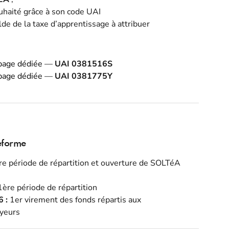
uhaité grâce à son code UAI
de de la taxe d’apprentissage à attribuer
 page dédiée
—
UAI 0381516S
 page dédiée
—
UAI 0381775Y
eforme
e période de répartition et ouverture de SOLTéA
1ère période de répartition
 :
1er virement des fonds répartis aux
oyeurs