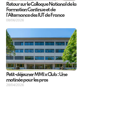
Retour sur le Colloque National de la
Formation Continue et de
l’Alternance des IUT de France
08/06/2026
Petit-déjeuner MMI x Club : Une
matinée pour les pros
28/04/2026