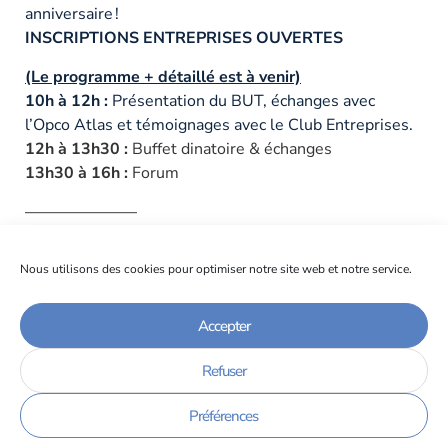
anniversaire !
INSCRIPTIONS ENTREPRISES OUVERTES
(Le programme + détaillé est à venir)
10h à 12h :
P
résentation du BUT, échanges avec
l’Opco Atlas et témoignages avec le Club Entreprises.
12h à 13h30 :
Buffet dinatoire & échanges
13h30 à 16h :
Forum
———————
Les formations concernées
Nous utilisons des cookies pour optimiser notre site web et notre service.
BUT Chimie
BUT Génie Électrique et Informatique
Accepter
Industrielle (GEII)
BUT Génie Mécanique et Productique (GMP)
Refuser
BUT Mesures Physiques (MP)
BUT MMI
Préférences
BUT Métiers de la Transition et de l’Efficacité