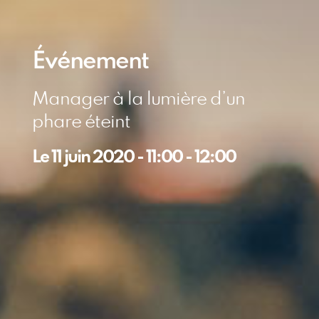
Événement
Manager à la lumière d’un
phare éteint
Le
11 juin 2020
-
11:00
-
12:00