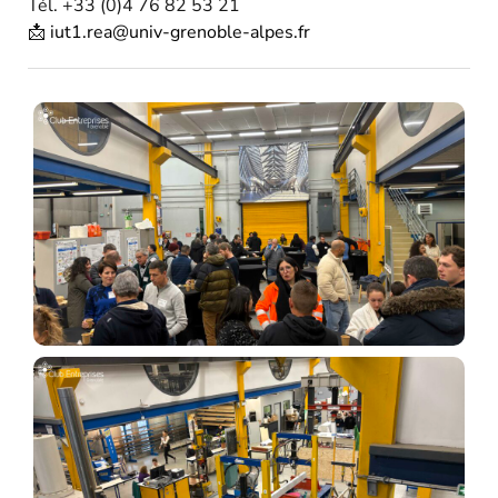
Tél. +33 (0)4 76 82 53 21
📩
iut1.rea@univ-grenoble-alpes.fr