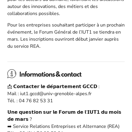
autour des innovations, des métiers et des
collaborations possibles.
Pour les entreprises souhaitant participer à un prochain
événement, le Forum Général de l’IUT1 se tiendra en
mars. Les inscriptions ouvriront début janvier auprès
du service REA.
Informations & contact
📩 𝗖𝗼𝗻𝘁𝗮𝗰𝘁𝗲𝗿 𝗹𝗲 𝗱𝗲́𝗽𝗮𝗿𝘁𝗲𝗺𝗲𝗻𝘁 𝗚𝗖𝗖𝗗 :
Mail : iut1.gccd@univ-grenoble-alpes.fr
Tél. : 04 76 82 53 31
𝗨𝗻𝗲 𝗾𝘂𝗲𝘀𝘁𝗶𝗼𝗻 𝘀𝘂𝗿 𝗹𝗲 𝗙𝗼𝗿𝘂𝗺 𝗱𝗲 𝗹’𝗜𝗨𝗧𝟭 𝗱𝘂 𝗺𝗼𝗶𝘀
𝗱𝗲 𝗺𝗮𝗿𝘀 ?
➡️ Service Relations Entreprises et Alternance (REA)