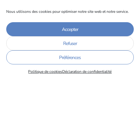
informations ici
⬅️
Nous utilisons des cookies pour optimiser notre site web et notre service.
Accepter
Événements à venir
Refuser
Préférences
Politique de cookies
Déclaration de confidentialité
1 octobre
Ajouter à mon calendrier