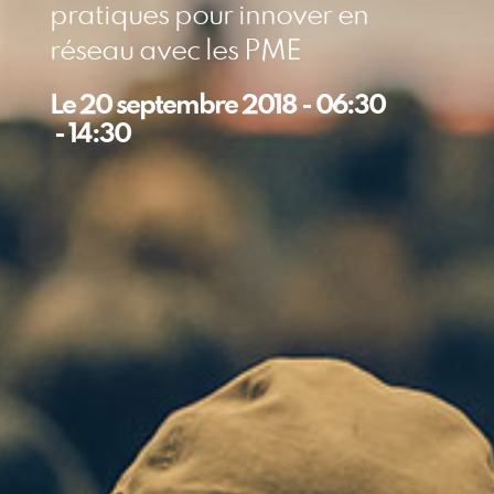
pratiques pour innover en
réseau avec les PME
Le
20 septembre 2018
-
06:30
-
14:30