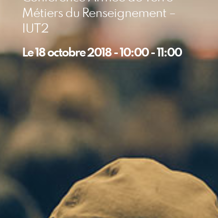
Métiers du Renseignement –
IUT2
Le
18 octobre 2018
-
10:00
-
11:00