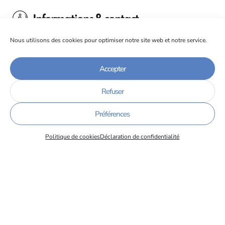
Informations & contact
Nous utilisons des cookies pour optimiser notre site web et notre service.
Les IUT de Grenoble fermeront leurs portes le vendredi
22 juillet au soir.
Accepter
Refuser
Événements à venir
Préférences
Politique de cookies
Déclaration de confidentialité