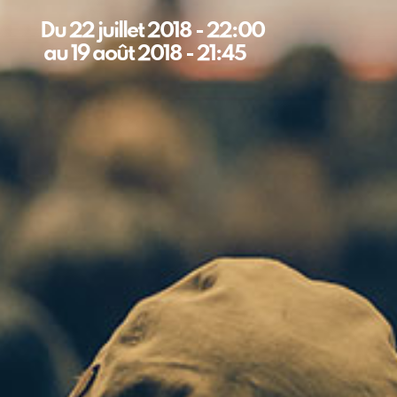
Du
22 juillet 2018
-
22:00
au
19 août 2018
-
21:45