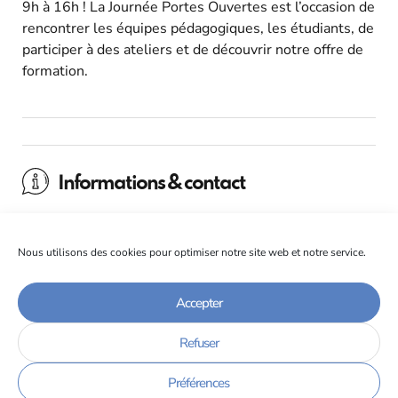
9h à 16h ! La Journée Portes Ouvertes est l’occasion de
rencontrer les équipes pédagogiques, les étudiants, de
participer à des ateliers et de découvrir notre offre de
formation.
Informations & contact
Plus d’informations dans la rubrique
JPO Virtuelle
Nous utilisons des cookies pour optimiser notre site web et notre service.
Accepter
Refuser
Cliquez pour accepter les cookies de marketing et
activer ce contenu
Préférences