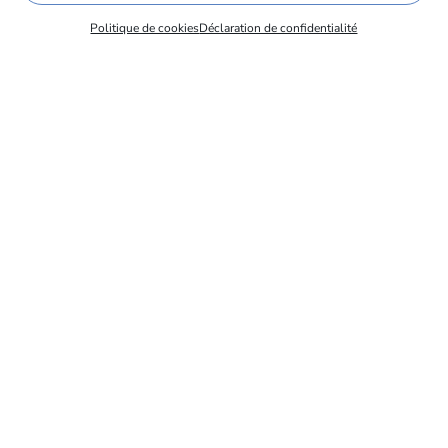
Politique de cookies
Déclaration de confidentialité
Événements à venir
1 octobre
Ajouter à mon calendrier