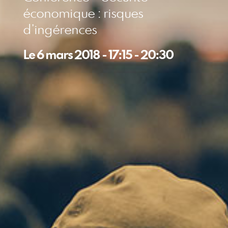
économique : risques
d’ingérences
Le
6 mars 2018
-
17:15
-
20:30