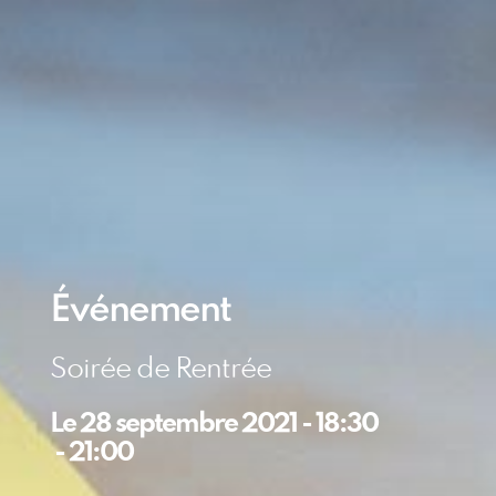
Événement
Soirée de Rentrée
Le
28 septembre 2021
-
18:30
-
21:00