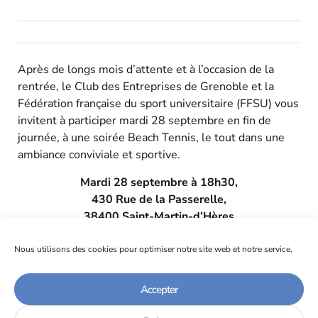
Après de longs mois d’attente et à l’occasion de la
rentrée, le Club des Entreprises de Grenoble et la
Fédération française du sport universitaire (FFSU) vous
invitent à participer mardi 28 septembre en fin de
journée, à une soirée Beach Tennis, le tout dans une
ambiance conviviale et sportive.
Mardi 28 septembre à 18h30,
430 Rue de la Passerelle,
38400 Saint-Martin-d’Hères
Au programme, tournoi de Beach Tennis, temps de
Nous utilisons des cookies pour optimiser notre site web et notre service.
parole pour le Club et la FFSU, puis la soirée se
poursuivra autour d’un apéritif dinatoire.
Accepter
Dans l’attente du plaisir de vous revoir en présentiel,