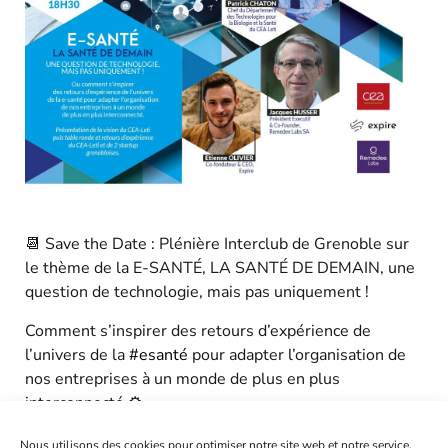
📆 Save the Date : Plénière Interclub de Grenoble sur
le thème de la E-SANTÉ, LA SANTÉ DE DEMAIN, une
question de technologie, mais pas uniquement !
Comment s’inspirer des retours d’expérience de
l’univers de la
#esanté
pour adapter l’organisation de
nos entreprises à un monde de plus en plus
interconnecté ⚙
🧬 Avec
Patrick Chaton
, Chef du Département des
Nous utilisons des cookies pour optimiser notre site web et notre service.