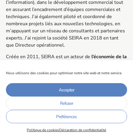
l’information), dans le développement commercial tout
en assurant l’encadrement d’équipes commerciales et
techniques. J’ai également piloté et coordonné de
nombreux projets liés aux nouvelles technologies, en
m’appuyant sur un réseau de consultants et partenaires
experts. J’ai rejoint la société SEIRA en 2018 en tant
que Directeur opérationnel.
Créée en 2011, SEIRA est un acteur de
l’économie de la
connaissance
, spécialisé dans la
digitalisation des
dispositifs de formation
. Nos briques technologiques
Nous utilisons des cookies pour optimiser notre site web et notre service.
permettent au plus grand nombre d’acteurs de la
formation et de l’entreprise de s’approprier la
Accepter
plateforme LMS SEIRA-LDX pour y construire des
parcours. SEIRA-LDX propose un
éco système
Refuser
technologique
ouvert pour s’adapter aux besoins
spécifiques.
Préférences
Notre équipe plurielle dispose d’une forte
Politique de cookies
Déclaration de confidentialité
complémentarité
dans l’expérience et les
compétences