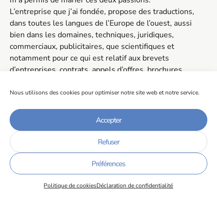
m’a permis de marier ces deux passions.
L’entreprise que j’ai fondée, propose des traductions,
dans toutes les langues de l’Europe de l’ouest, aussi
bien dans les domaines, techniques, juridiques,
commerciaux, publicitaires, que scientifiques et
notamment pour ce qui est relatif aux brevets
d’entreprises, contrats, appels d’offres, brochures
commerciales, rapports techniques, communiqués de
presse.
Nous utilisons des cookies pour optimiser notre site web et notre service.
La société dispose aujourd’hui d’un réseau d’entreprises
Accepter
clientes qui s’est étoffé au fil des années. Afin de
répondre efficacement au besoin du marché de la
Refuser
traduction, j’ai constitué, avec des pairs, une plate-forme
qui compte aujourd’hui une douzaine de personnes
Préférences
répartis sur 4 sites en France et qui constitue le groupe
Transword.
Politique de cookies
Déclaration de confidentialité
Ayant un attrait particulier pour les domaines touchant
au juridique, je suis également depuis 12 ans