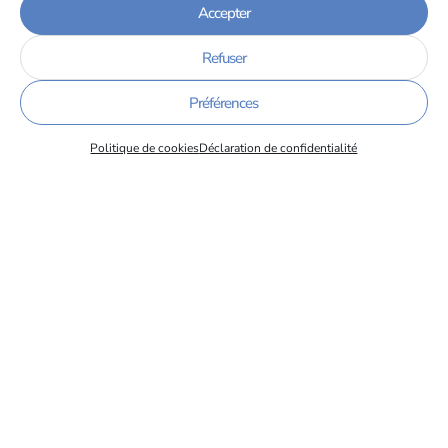
service des compétences
Accepter
15/06/2026
Refuser
Préférences
Politique de cookies
Déclaration de confidentialité
Retour sur le Colloque National de la Formation Continue et
de l’Alternance des IUT de France
08/06/2026