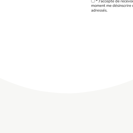
* J'accepte de recevoi
moment me désinscrire d
adressés.