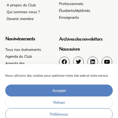
Professionnels
A propos du Club
Étudiants/diplômés
Qui sommes-nous ?
Enseignants
Devenir membre
Nos événements
Archives des newsletters
Tous nos événements
Nous suivre
Agenda du Club
Agenda des
membres/partenaires
Nous utilisons des cookies pour optimiser notre site web et notre service.
Accepter
Recrutements
Accès Départements IUT
Refuser
Préférences
Club Entreprises de Grenoble © 2026 –
contact
–
mentions légales
–
politique