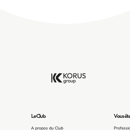
Le Club
Vous êt
A propos du Club
Professi