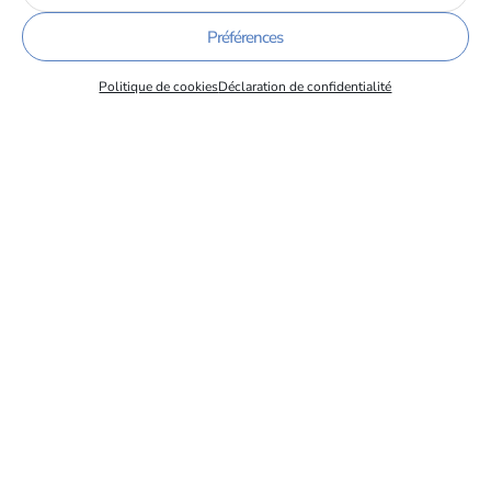
de l’Alternance des IUT de France
08/06/2026
Préférences
Politique de cookies
Déclaration de confidentialité
Taxe d’Apprentissage – Ouverture 26 mai 2026
19/05/2026
Newsletter