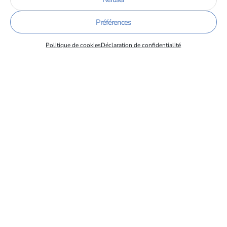
de l’Alternance des IUT de France
08/06/2026
Préférences
Politique de cookies
Déclaration de confidentialité
Taxe d’Apprentissage – Ouverture 26 mai 2026
19/05/2026
Newsletter