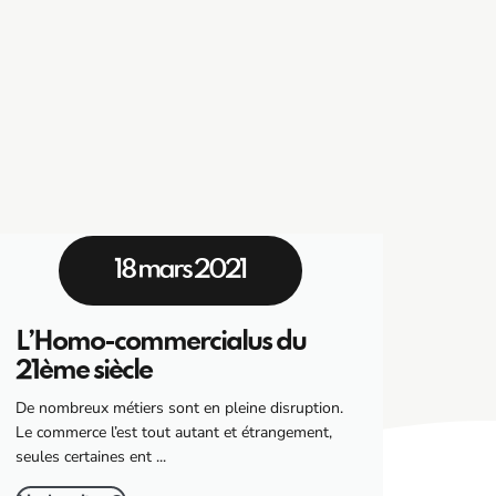
18 mars 2021
L’Homo-commercialus du
SCOP
21ème siècle
Aliocha
expérie
De nombreux métiers sont en pleine disruption.
un mond
Le commerce l’est tout autant et étrangement,
seules certaines ent ...
Lire la